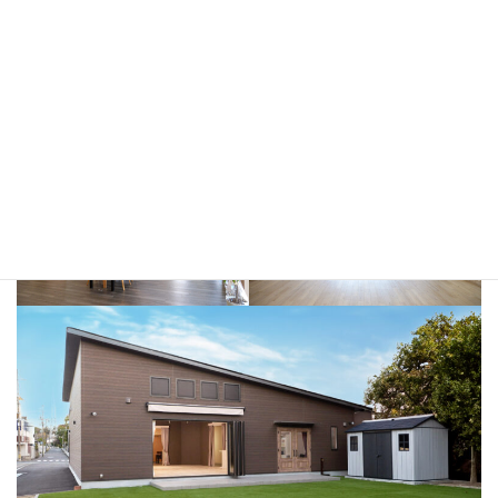
創業
昭和10年7月
代表取締役
安田 芳史
受賞歴
富士営業写真コンテスト入賞
東海４県営業写真コンテスト入賞多数
三重県写真館協会写真コンテスト金賞他多数