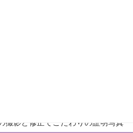
写真
サービス・撮影メニュー
証明写真
各種証明写真
の撮影と修正でこだわりの証明写真