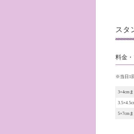
スタ
料金・
※当日1
3×4cm
3.5×4.5
5×7cm